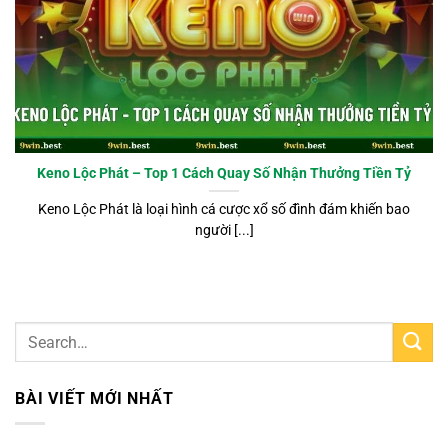
Keno Lộc Phát – Top 1 Cách Quay Số Nhận Thưởng Tiền Tỷ
Keno Lộc Phát là loại hình cá cược xổ số đình đám khiến bao
người [...]
BÀI VIẾT MỚI NHẤT