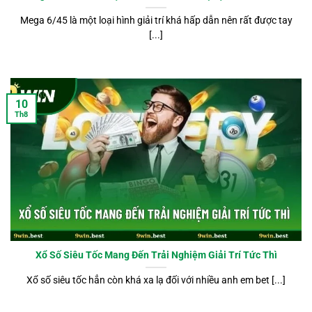
Mega 6/45 là một loại hình giải trí khá hấp dẫn nên rất được tay
[...]
10
Th8
Xổ Số Siêu Tốc Mang Đến Trải Nghiệm Giải Trí Tức Thì
Xổ số siêu tốc hẳn còn khá xa lạ đối với nhiều anh em bet [...]