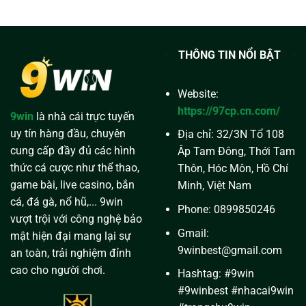
Hũ
Trí
Qua
Hiệu
Thú
Quả
Vị
Bật
Top
Mí
1
THÔNG TIN NỔI BẬT
Từ
Hiện
Cao
Nay
Thủ
Website:
Lâu
Năm
https://97cp.cn.com/
9win
là nhà cái trực tuyến
Tại
9win
uy tín hàng đầu, chuyên
Địa chỉ: 32/3N Tổ 108
cung cấp đầy đủ các hình
Âp Tam Đông, Thới Tam
thức cá cược như thể thao,
Thôn, Hóc Môn, Hồ Chí
game bài, live casino, bắn
Minh, Việt Nam
cá, đá gà, nổ hũ,... 9win
Phone: 0899850246
vượt trội với công nghệ bảo
Gmail:
mật hiện đại mang lại sự
9winbest@gmail.com
an toàn, trải nghiệm đỉnh
cao cho người chơi.
Hashtag: #9win
#9winbest #nhacai9win