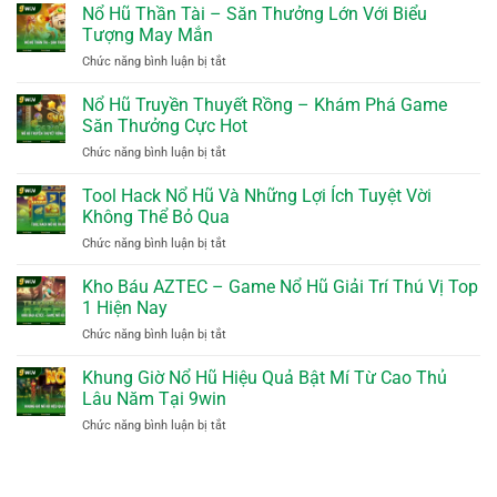
Nổ Hũ Thần Tài – Săn Thưởng Lớn Với Biểu
Tượng May Mắn
Chức năng bình luận bị tắt
ở
Nổ
Hũ
Nổ Hũ Truyền Thuyết Rồng – Khám Phá Game
Thần
Săn Thưởng Cực Hot
Tài
Chức năng bình luận bị tắt
ở
–
Nổ
Săn
Hũ
Tool Hack Nổ Hũ Và Những Lợi Ích Tuyệt Vời
Thưởng
Truyền
Lớn
Không Thể Bỏ Qua
Thuyết
Với
Chức năng bình luận bị tắt
ở
Rồng
Biểu
Tool
–
Tượng
Hack
Kho Báu AZTEC – Game Nổ Hũ Giải Trí Thú Vị Top
Khám
May
Nổ
Phá
1 Hiện Nay
Mắn
Hũ
Game
Chức năng bình luận bị tắt
ở
Và
Săn
Kho
Những
Thưởng
Báu
Khung Giờ Nổ Hũ Hiệu Quả Bật Mí Từ Cao Thủ
Lợi
Cực
AZTEC
Ích
Lâu Năm Tại 9win
Hot
–
Tuyệt
Chức năng bình luận bị tắt
ở
Game
Vời
Khung
Nổ
Không
Giờ
Hũ
Thể
Nổ
Giải
Bỏ