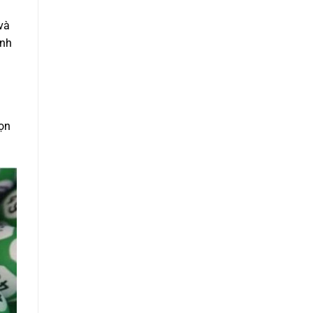
và
ính
u
họn