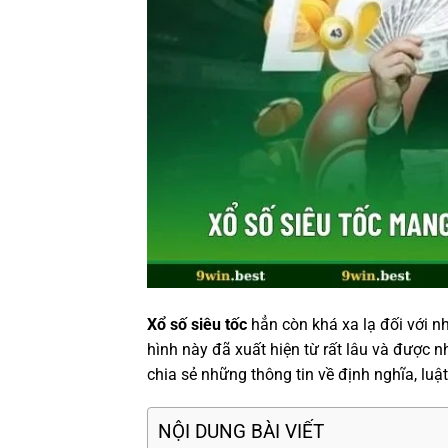
Xổ số siêu tốc
hẳn còn khá xa lạ đối với nh
hình này đã xuất hiện từ rất lâu và được nh
chia sẻ những thông tin về định nghĩa, luật
NỘI DUNG BÀI VIẾT