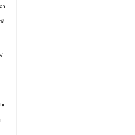
con
dễ
vì
hi
n
a