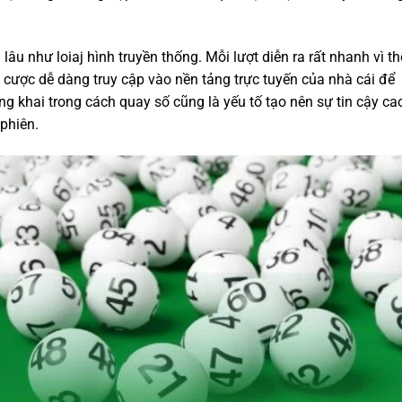
lâu như loiaj hình truyền thống. Mỗi lượt diễn ra rất nhanh vì th
y cược dễ dàng truy cập vào nền tảng trực tuyến của nhà cái để
ng khai trong cách quay số cũng là yếu tố tạo nên sự tin cậy cao
phiên.