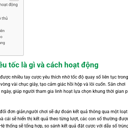
h hoạt động
ô thủ
iên
éo
àng
êu tốc là gì và cách hoạt động
i được nhiều tay cược yêu thích nhờ tốc độ quay số liên tục tron
 vòng vài chục giây, tạo cảm giác hồi hộp và lôi cuốn. Sân chơi
 ngày, giúp người tham gia linh hoạt lựa chọn khung thời gian 
đối đơn giản,người chơi sẽ dự đoán kết quả thông qua một loạt
 cái sẽ hiển thị kết quả theo từng lượt, các con số thường đượ
Hệ thống sẽ tổng hợp, so sánh kết quả đặt cược với dãy số trún