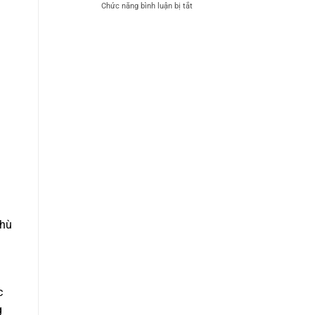
Qua
Hũ
Chức năng bình luận bị tắt
ở
Giải
Khung
Trí
Giờ
Thú
Nổ
Vị
Hũ
Top
Hiệu
1
Quả
Hiện
Bật
Nay
Mí
Từ
Cao
Thủ
Lâu
Năm
Tại
9win
g
phù
c
g