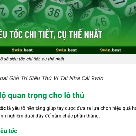
ổ số siêu tốc chi tiết, cụ thể nhất
ại Giải Trí Siêu Thú Vị Tại Nhà Cái 9win
độ quan trọng cho lô thủ
tốc
là yếu tố nền tảng giúp tay cược đưa ra lựa chọn hiệu quả h
 kinh nghiệm dưới đây để nắm chắc phần thắng.
iêu tốc