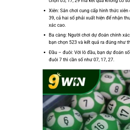
chọn 05, 17, 29 mà kết quả không có số
Xiên: Sân chơi cung cấp hình thức xiên
39, cả hai số phải xuất hiện để nhận t
xác cao.
Ba càng: Người chơi dự đoán chính xác 
bạn chọn 523 và kết quả ra đúng như th
Đầu – đuôi: Với lô đầu, bạn dự đoán số
đuôi 7 thì cần số như 07, 17, 27.