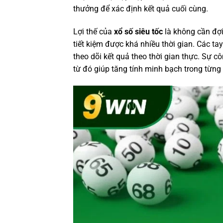
thưởng để xác định kết quả cuối cùng.
Lợi thế của
xổ số siêu tốc
là không cần đợi 
tiết kiệm được khá nhiều thời gian. Các ta
theo dõi kết quả theo thời gian thực. Sự cô
từ đó giúp tăng tính minh bạch trong từng 