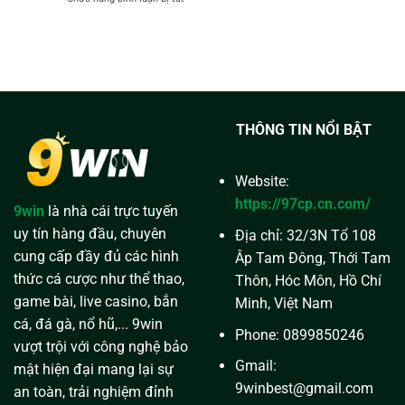
Game
Vời
Khung
Nổ
Không
Giờ
Hũ
Thể
Nổ
Giải
Bỏ
Hũ
Trí
Qua
Hiệu
Thú
Quả
Vị
Bật
Top
Mí
1
THÔNG TIN NỔI BẬT
Từ
Hiện
Cao
Nay
Thủ
Website:
Lâu
Năm
https://97cp.cn.com/
9win
là nhà cái trực tuyến
Tại
9win
uy tín hàng đầu, chuyên
Địa chỉ: 32/3N Tổ 108
cung cấp đầy đủ các hình
Âp Tam Đông, Thới Tam
thức cá cược như thể thao,
Thôn, Hóc Môn, Hồ Chí
game bài, live casino, bắn
Minh, Việt Nam
cá, đá gà, nổ hũ,... 9win
Phone: 0899850246
vượt trội với công nghệ bảo
Gmail:
mật hiện đại mang lại sự
9winbest@gmail.com
an toàn, trải nghiệm đỉnh