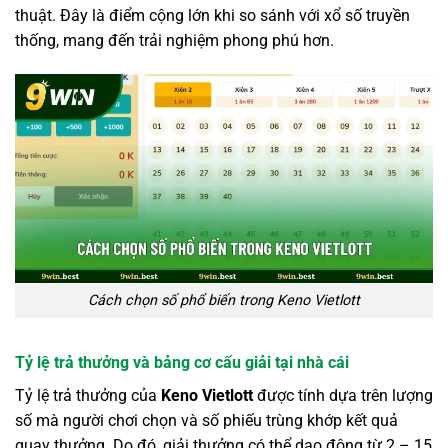
thuật. Đây là điểm cộng lớn khi so sánh với xổ số truyền
thống, mang đến trải nghiệm phong phú hơn.
Cách chọn số phổ biến trong Keno Vietlott
Tỷ lệ trả thưởng và bảng cơ cấu giải tại nhà cái
Tỷ lệ trả thưởng của
Keno Vietlott
được tính dựa trên lượng
số mà người chơi chọn và số phiếu trùng khớp kết quả
quay thưởng. Do đó, giải thưởng có thể dao động từ 2 – 15