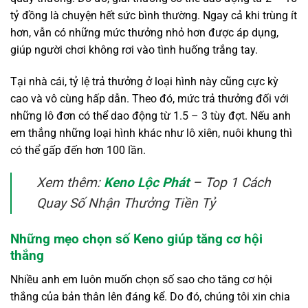
tỷ đồng là chuyện hết sức bình thường. Ngay cả khi trùng ít
hơn, vẫn có những mức thưởng nhỏ hơn được áp dụng,
giúp người chơi không rơi vào tình huống trắng tay.
Tại nhà cái, tỷ lệ trả thưởng ở loại hình này cũng cực kỳ
cao và vô cùng hấp dẫn. Theo đó, mức trả thưởng đối với
những lô đơn có thể dao động từ 1.5 – 3 tùy đợt. Nếu anh
em thắng những loại hình khác như lô xiên, nuôi khung thì
có thể gấp đến hơn 100 lần.
Xem thêm:
Keno Lộc Phát
– Top 1 Cách
Quay Số Nhận Thưởng Tiền Tỷ
Những mẹo chọn số Keno giúp tăng cơ hội
thắng
Nhiều anh em luôn muốn chọn số sao cho tăng cơ hội
thắng của bản thân lên đáng kể. Do đó, chúng tôi xin chia