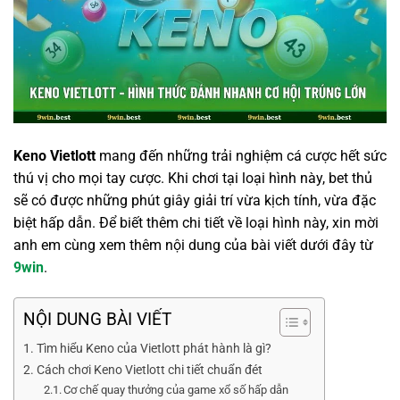
Keno Vietlott
mang đến những trải nghiệm cá cược hết sức
thú vị cho mọi tay cược. Khi chơi tại loại hình này, bet thủ
sẽ có được những phút giây giải trí vừa kịch tính, vừa đặc
biệt hấp dẫn. Để biết thêm chi tiết về loại hình này, xin mời
anh em cùng xem thêm nội dung của bài viết dưới đây từ
9win
.
NỘI DUNG BÀI VIẾT
Tìm hiểu Keno của Vietlott phát hành là gì?
Cách chơi Keno Vietlott chi tiết chuẩn đét
Cơ chế quay thưởng của game xổ số hấp dẫn