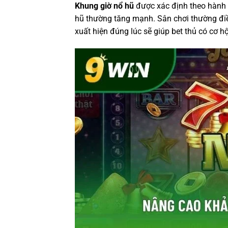
Khung giờ nổ hũ
được xác định theo hành vi
hũ thường tăng mạnh. Sân chơi thường điều
xuất hiện đúng lúc sẽ giúp bet thủ có cơ 