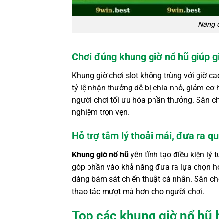
Nâng c
Chơi đúng khung giờ nổ hũ giúp g
Khung giờ chơi slot không trùng với giờ ca
tỷ lệ nhận thưởng dễ bị chia nhỏ, giảm cơ h
người chơi tối ưu hóa phần thưởng. Sân ch
nghiệm trọn vẹn.
Hỗ trợ tâm lý thoải mái, đưa ra q
Khung giờ nổ hũ
yên tĩnh tạo điều kiện lý 
góp phần vào khả năng đưa ra lựa chọn hợp
dàng bám sát chiến thuật cá nhân. Sân chơ
thao tác mượt mà hơn cho người chơi.
Top các khung giờ nổ hũ 