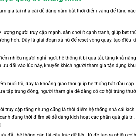
am gia tại nhà cái dễ dàng nắm bắt thời điểm vàng để tăng xác
lượng người truy cập mạnh, sân chơi ít cạnh tranh, giúp bet th
ởng hơn. Đây là giai đoạn xả hũ để reset vòng quay, tạo điều k
iểm nhiều người nghỉ ngơi, hệ thống ít bị quá tải, tăng khả năng
ưu đãi vào lúc này, khuyến khích người tham gia tận dụng kh
ểm buổi tối, đây là khoảng giao thời giúp hệ thống bắt đầu cập
hưa tập trung đông, người tham gia dễ dàng có cơ hội trúng thư
i truy cập tăng nhưng cũng là thời điểm hệ thống nhà cái kích
canh đúng thời điểm sẽ dễ dàng kích hoạt các phần quà giá trị,
g.
u đãi, hệ thống cần tái cấu trúc dữ liệu, từ đó tạo ra nhiều cơ h