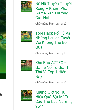
Hũ
Nổ Hũ Truyền Thuyết
Thần
Rồng – Khám Phá
Tài
Game Săn Thưởng
–
Cực Hot
Săn
Thưởng
Chức năng bình luận bị tắt
ở
Lớn
Nổ
Với
Hũ
Tool Hack Nổ Hũ Và
Biểu
Truyền
Những Lợi Ích Tuyệt
Tượng
Thuyết
Vời Không Thể Bỏ
May
Rồng
Qua
Mắn
–
Khám
Chức năng bình luận bị tắt
ở
Phá
Tool
Game
Hack
Kho Báu AZTEC –
Săn
Nổ
Game Nổ Hũ Giải Trí
Thưởng
Hũ
Thú Vị Top 1 Hiện
Cực
Và
Nay
Hot
Những
Lợi
Chức năng bình luận bị tắt
ở
Ích
Kho
t
Tuyệt
Báu
Khung Giờ Nổ Hũ
nh
Vời
AZTEC
Hiệu Quả Bật Mí Từ
Không
–
Cao Thủ Lâu Năm Tại
Thể
Game
9win
Bỏ
Nổ