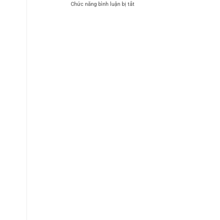
Qua
Hũ
Chức năng bình luận bị tắt
ở
Giải
Khung
Trí
Giờ
Thú
Nổ
Vị
Hũ
Top
Hiệu
1
Quả
Hiện
Bật
Nay
Mí
Từ
Cao
Thủ
Lâu
Năm
Tại
9win