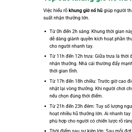
Việc hiểu rõ
khung giờ nổ hũ
giúp người th
suất nhận thưởng lớn.
Từ 0h đến 2h sáng: Khung thời gian này 
dễ dàng giành quyền kích hoạt phần thư
cho người nhanh tay.
Từ 11h đến 12h trưa: Giữa trưa là thời đ
nhận thưởng. Nhà cái thường đẩy mạnh 
thời gian tĩnh.
Từ 17h đến 18h chiều: Trước giờ cao đi
nhật lại vòng thưởng. Khi người chơi c
nếu chọn đúng thời điểm.
Từ 21h đến 23h đêm: Tuy số lượng ngườ
hoạt nhiều hũ thưởng lớn. Ai nhanh tay 
phù hợp cho người có chiến lược rõ ràn
Thời điểm sau sự kiện lớn: Sau mỗi đợt ư