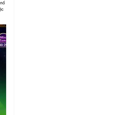
 nổ
ệc