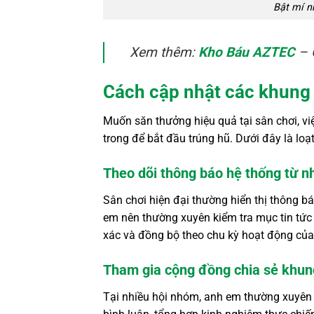
Bật mí n
Xem thêm:
Kho Báu AZTEC
– 
Cách cập nhật các khung
Muốn săn thưởng hiệu quả tại sân chơi, vi
trong để bắt đầu trúng hũ. Dưới đây là lo
Theo dõi thông báo hệ thống từ n
Sân chơi hiện đại thường hiển thị thông bá
em nên thường xuyên kiểm tra mục tin tức
xác và đồng bộ theo chu kỳ hoạt động của
Tham gia cộng đồng chia sẻ khun
Tại nhiều hội nhóm, anh em thường xuyên 