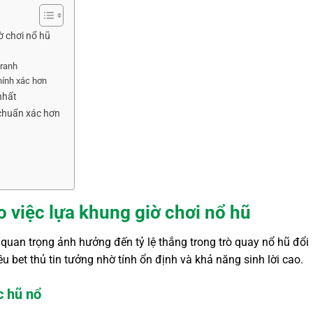
ờ chơi nổ hũ
tranh
chính xác hơn
nhất
chuẩn xác hơn
ào việc lựa khung giờ chơi nổ hũ
 quan trọng ảnh hưởng đến tỷ lệ thắng trong trò quay nổ hũ đổi
 bet thủ tin tưởng nhờ tính ổn định và khả năng sinh lời cao.
c hũ nổ