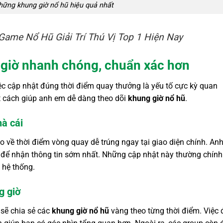
hững khung giờ nổ hũ hiệu quả nhất
Game Nổ Hũ Giải Trí Thú Vị Top 1 Hiện Nay
 giờ nhanh chóng, chuẩn xác hơn
ệc cập nhật đúng thời điểm quay thưởng là yếu tố cực kỳ quan
ạt cách giúp anh em dễ dàng theo dõi
khung giờ nổ hũ
.
hà cái
o về thời điểm vòng quay dễ trúng ngay tại giao diện chính. An
 để nhận thông tin sớm nhất. Những cập nhật này thường chính
 hệ thống.
g giờ
sẽ chia sẻ các
khung giờ nổ hũ
vàng theo từng thời điểm. Việc 