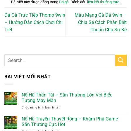
Bài viết này được đăng trong
Đá gà
. Đánh dấu
liên kết thường trực
.
Đá Gà Trực Tiếp Thomo 9win
Màu Mạng Gà Đá 9win –
– Hướng Dẫn Cách Chơi Chi
Chia Sẻ Cách Phân Biệt
Tiết
Chuẩn Cho Sư Kê
BÀI VIẾT MỚI NHẤT
Nổ Hũ Thần Tài – Săn Thưởng Lớn Với Biểu
Tượng May Mắn
Chức năng bình luận bị tắt
ở
Nổ
Hũ
Nổ Hũ Truyền Thuyết Rồng – Khám Phá Game
Thần
Săn Thưởng Cực Hot
Tài