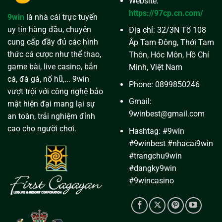
Website:
Lâu
Năm
https://97cp.cn.com/
9win
là nhà cái trực tuyến
Tại
9win
uy tín hàng đầu, chuyên
Địa chỉ: 32/3N Tổ 108
cung cấp đầy đủ các hình
Âp Tam Đông, Thới Tam
thức cá cược như thể thao,
Thôn, Hóc Môn, Hồ Chí
game bài, live casino, bắn
Minh, Việt Nam
cá, đá gà, nổ hũ,... 9win
Phone: 0899850246
vượt trội với công nghệ bảo
Gmail:
mật hiện đại mang lại sự
9winbest@gmail.com
an toàn, trải nghiệm đỉnh
cao cho người chơi.
Hashtag: #9win
#9winbest #nhacai9win
#trangchu9win
#dangky9win
#9wincasino