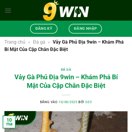
Bỏ
qua
nội
dung
ĐĂNG KÝ
ĐĂNG NHẬP
Trang chủ
»
Đá gà
»
Vảy Gà Phủ Địa 9win – Khám Phá
Bí Mật Của Cặp Chân Đặc Biệt
ĐÁ GÀ
Vảy Gà Phủ Địa 9win – Khám Phá Bí
Mật Của Cặp Chân Đặc Biệt
ĐĂNG VÀO
10/08/2025
BỞI
SEO
10
Th8