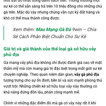
như đắt đỏ nhất trong danh sách trên. Thông thường một
sư kê có thể sẵn sàng trả trên 10 triệu đồng cho những chú
gà trên. Mặc dù vậy nhưng chúng vẫn cực kỳ đắt hàng và
khó có thể mua thành công được.
Xem thêm:
Màu Mạng Gà Đá
9win – Chia
Sẻ Cách Phân Biệt Chuẩn Cho Sư Kê
Giá trị và giá thành của thể loại gà sở hữu vảy
phủ địa
Gà mang vảy phủ địa không chỉ được đánh giá cao về mặt
thẩm mỹ mà còn mang giá trị đặc biệt trong mắt giới sư kê
chuyên nghiệp. Theo quan niệm dân gian,
vảy gà phủ địa
tượng trưng cho sự ổn định, bền bỉ và sức mạnh phòng thủ
vượt trội. Những chiến kê sở hữu loại vảy này thường có
khả năng đứng đồn lâu, phản công mạnh mẽ.
Chính vì những đặc điểm đó mà gà có vảy này rất ít khi