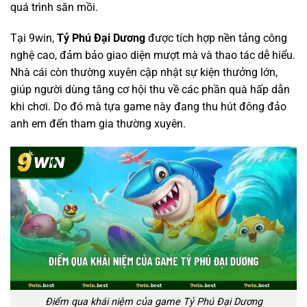
quá trình săn mồi.
Tại 9win,
Tỷ Phú Đại Dương
được tích hợp nền tảng công
nghệ cao, đảm bảo giao diện mượt mà và thao tác dễ hiểu.
Nhà cái còn thường xuyên cập nhật sự kiện thưởng lớn,
giúp người dùng tăng cơ hội thu về các phần quà hấp dẫn
khi chơi. Do đó mà tựa game này đang thu hút đông đảo
anh em đến tham gia thường xuyên.
Điểm qua khái niệm của game Tỷ Phú Đại Dương