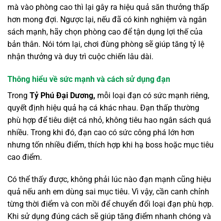
mà vào phòng cao thì lại gây ra hiệu quả săn thưởng thấp
hơn mong đợi. Ngược lại, nếu đã có kinh nghiệm và ngân
sách mạnh, hãy chọn phòng cao để tận dụng lợi thế của
bản thân. Nói tóm lại, chơi đùng phòng sẽ giúp tăng tỷ lệ
nhận thưởng và duy trì cuộc chiến lâu dài.
Thông hiểu về sức mạnh và cách sử dụng đạn
Trong
Tỷ Phú Đại Dương,
mỗi loại đạn có sức mạnh riêng,
quyết định hiệu quả hạ cá khác nhau. Đạn thấp thường
phù hợp để tiêu diệt cá nhỏ, không tiêu hao ngân sách quá
nhiều. Trong khi đó, đạn cao có sức công phá lớn hơn
nhưng tốn nhiều điểm, thích hợp khi hạ boss hoặc mục tiêu
cao điểm.
Có thể thấy được, không phải lúc nào đạn mạnh cũng hiệu
quả nếu anh em dùng sai mục tiêu. Vì vậy, cần canh chỉnh
từng thời điểm và con mồi để chuyển đổi loại đạn phù hợp.
Khi sử dụng đúng cách sẽ giúp tăng điểm nhanh chóng và