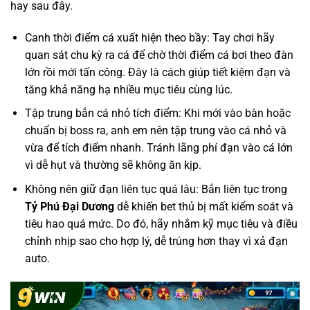
hay sau đây.
Canh thời điểm cá xuất hiện theo bầy: Tay chơi hãy
quan sát chu kỳ ra cá để chờ thời điểm cá bơi theo đàn
lớn rồi mới tấn công. Đây là cách giúp tiết kiệm đạn và
tăng khả năng hạ nhiều mục tiêu cùng lúc.
Tập trung bắn cá nhỏ tích điểm: Khi mới vào bàn hoặc
chuẩn bị boss ra, anh em nên tập trung vào cá nhỏ và
vừa để tích điểm nhanh. Tránh lãng phí đạn vào cá lớn
vì dễ hụt và thường sẽ không ăn kịp.
Không nên giữ đạn liên tục quá lâu: Bắn liên tục trong
Tỷ Phú Đại Dương
dễ khiến bet thủ bị mất kiểm soát và
tiêu hao quá mức. Do đó, hãy nhắm kỹ mục tiêu và điều
chỉnh nhịp sao cho hợp lý, dễ trúng hơn thay vì xả đạn
auto.