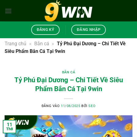
Bỏ
qua
nội
dung
ĐĂNG KÝ
ĐĂNG NHẬP
Trang chủ
»
Bắn cá
»
Tỷ Phú Đại Dương – Chi Tiết Về
Siêu Phẩm Bắn Cá Tại 9win
BẮN CÁ
Tỷ Phú Đại Dương – Chi Tiết Về Siêu
Phẩm Bắn Cá Tại 9win
ĐĂNG VÀO
11/08/2025
BỞI
SEO
11
Th8